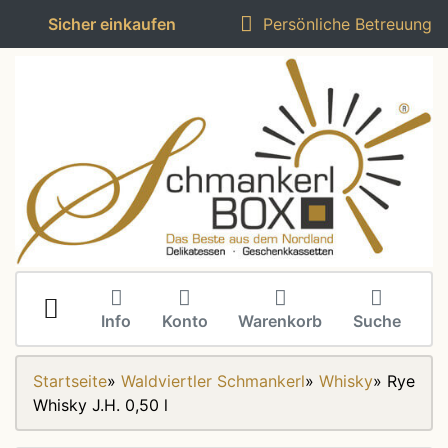
Sicher einkaufen
Persönliche Betreuung
Info
Konto
Warenkorb
Suche
Startseite
»
Waldviertler Schmankerl
»
Whisky
»
Rye
Whisky J.H. 0,50 l