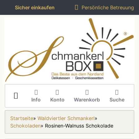
Sicher einkaufen
Persönliche Betreuung
Info
Konto
Warenkorb
Suche
Startseite
»
Waldviertler Schmankerl
»
Schokoladen
»
Rosinen-Walnuss Schokolade