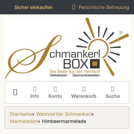
Sicher einkaufen
Persönliche Betreuung
Info
Konto
Warenkorb
Suche
Startseite
»
Waldviertler Schmankerl
»
Marmeladen
»
Himbeermarmelade