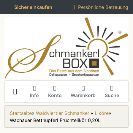
Sicher einkaufen
Persönliche Betreuung
Info
Konto
Warenkorb
Suche
Startseite
»
Waldviertler Schmankerl
»
Liköre
»
Wachauer Betthupferl Früchtelikör 0,20L