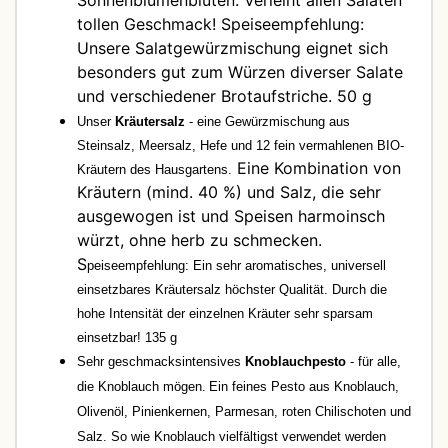
Sonnenblumenblüten. Verleiht allen Salaten
tollen Geschmack! Speiseempfehlung:
Unsere Salatgewürzmischung eignet sich
besonders gut zum Würzen diverser Salate
und verschiedener Brotaufstriche. 50 g
Unser
Kräutersalz
- eine Gewürzmischung aus
Steinsalz, Meersalz, Hefe und 12 fein vermahlenen BIO-
Eine Kombination von
Kräutern des Hausgartens.
Kräutern (mind. 40 %) und Salz, die sehr
ausgewogen ist und Speisen harmoinsch
würzt, ohne herb zu schmecken.
S
peiseempfehlung:
Ein sehr aromatisches, universell
einsetzbares Kräutersalz höchster Qualität. Durch die
hohe Intensität der einzelnen Kräuter sehr sparsam
einsetzbar!
135 g
Sehr geschmacksintensives
Knoblauchpesto
- für alle,
die Knoblauch mögen.
Ein feines Pesto aus
Knoblauch,
Olivenöl, Pinienkernen, Parmesan, roten Chilischoten und
Salz
. So wie Knoblauch vielfältigst verwendet werden