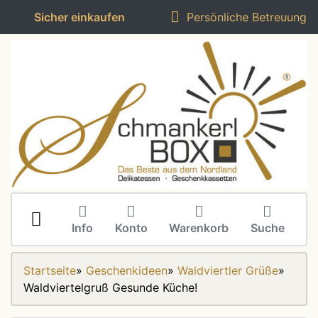
Sicher einkaufen
Persönliche Betreuung
Info
Konto
Warenkorb
Suche
Startseite
»
Geschenkideen
»
Waldviertler Grüße
»
Waldviertelgruß Gesunde Küche!